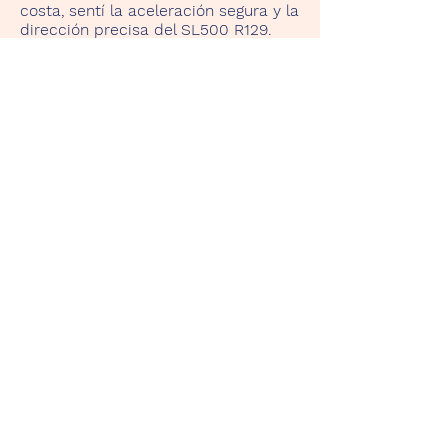
costa, sentí la aceleración segura y la
dirección precisa del SL500 R129.
Esa conducción se convirtió en un
recordatorio del incomparable placer
de conducción que ofrece este
coche, una unión entre la herencia
del pasado y la dinámica moderna.
Zurück
TenerifeRentaClassicCar.Com
Start
Unsere Fahrzeuge
Kontakt
Datenschutz
Impressum
Tenerife Rent a Classic Car
c.o. Yanelis González