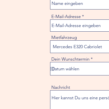
E-Mail-Adresse
Mietfahrzeug
r
Dein Wunschtermin
*
e
q
u
i
r
e
Nachricht
d