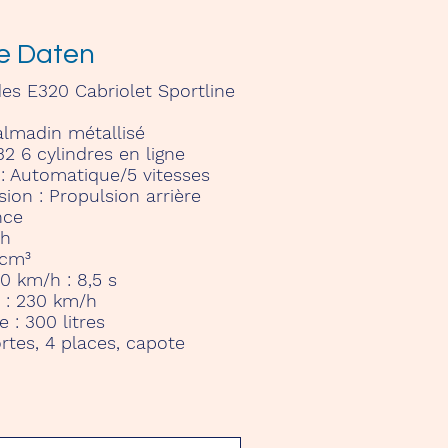
e Daten
es E320 Cabriolet Sportline
lmadin métallisé
2 6 cylindres en ligne
 :
Automatique/5 vitesses
sion :
Propulsion arrière
nce
ch
 cm³
00 km/h :
8,5 s
 :
230 km/h
e :
300 litres
rtes, 4 places, capote