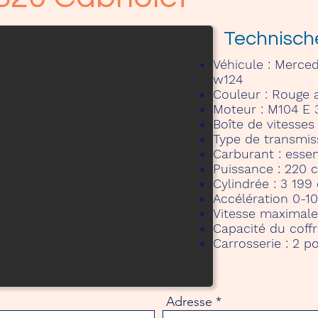
Technisch
Véhicule :
Merced
w124
Couleur :
Rouge a
Moteur :
M104 E 3
Boîte de vitesses
Type de transmis
Carburant :
esse
Puissance :
220 
Cylindrée :
3 199
Accélération 0-1
Vitesse maximale
Capacité du coffr
Carrosserie :
2 po
Adresse