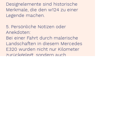
Designelemente sind historische
Merkmale, die den w124 zu einer
Legende machen.
5. Persönliche Notizen oder
Anekdoten:
Bei einer Fahrt durch malerische
Landschaften in diesem Mercedes
E320 wurden nicht nur Kilometer
zurückgelegt, sondern auch
Erinnerungen geschaffen. Die
Kombination aus kraftvollem V6-
Motor und dem freien Himmel über
mir machten jede Fahrt zu einem
unvergesslichen Erlebnis. Dieses Auto
verkörpert nicht nur die Ästhetik der
90er Jahre, sondern auch die
Faszination des offenen Fahrens.
Retour