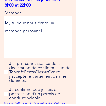
e
d
8h00 et 22h00.
Message
J'ai pris connaissance de la
déclaration de confidentialité de
TenerifeRentaClassicCar et
j'accepte le traitement de mes
données.
Je confirme que je suis en
possession d'un permis de
conduire valable.
Est contrôlé lors de la remise du véhicule.