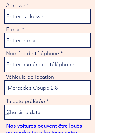
Adresse
E-mail
Numéro de téléphone
Véhicule de location
r
Ta date préférée
*
e
q
u
i
Nos voitures peuvent être loués
r
ou rendus tous les jours entre