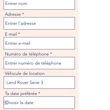
Adresse
E-mail
Numéro de téléphone
Véhicule de location
r
Ta date préférée
*
e
q
u