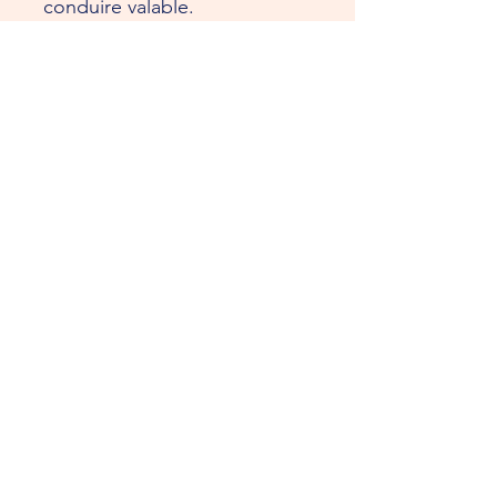
conduire valable.
Est contrôlé lors de la remise du véhicule.
Tu recevras la confirmation de ta
réservation par e-mail.
Envoyer une demande
Retour
TenerifeRentaClassicCar.Com
Accueil