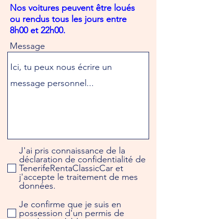
i
Nos voitures peuvent être loués
r
ou rendus tous les jours entre
e
d
8h00 et 22h00.
Message
J'ai pris connaissance de la
déclaration de confidentialité de
TenerifeRentaClassicCar et
j'accepte le traitement de mes
données.
Je confirme que je suis en
possession d'un permis de