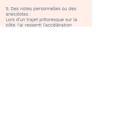
5. Des notes personnelles ou des
anecdotes :
Lors d'un trajet pittoresque sur la
côte, j'ai ressenti l'accélération
souveraine et la direction précise de
la SL500 R129. Ce trajet est devenu
un souvenir du plaisir de conduite
incomparable qu'offre cette voiture -
un lien entre l'héritage passé et le
dynamisme moderne.
Volver
TenerifeRentaClassicCar.Com
Inicio
Nuestros coches
Contacto
Protección de datos