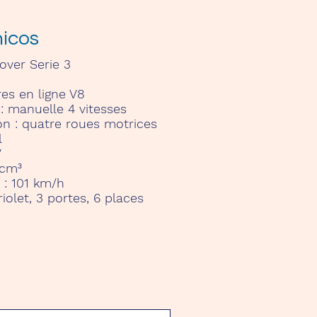
nicos
ver Serie 3
res en ligne V8
 :
manuelle 4 vitesses
n :
quatre roues motrices
l
V
 cm³
 : 101 km/h
iolet, 3 portes, 6 places