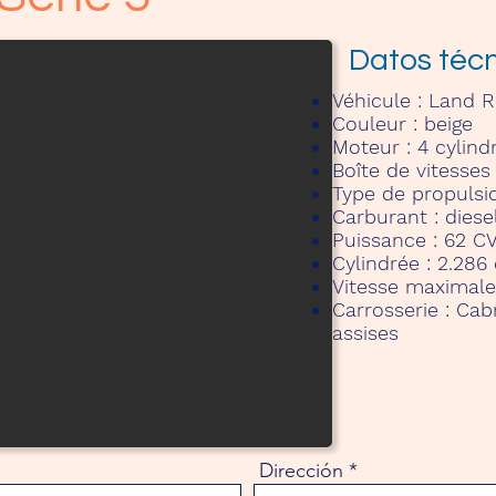
Datos téc
Véhicule :
Land Ro
Couleur :
beige
Moteur :
4 cylind
Boîte de vitesses
Type de propulsio
Carburant :
diese
Puissance : 62 C
Cylindrée : 2.286
Vitesse maximale
Carrosserie : Cabr
assises
Dirección