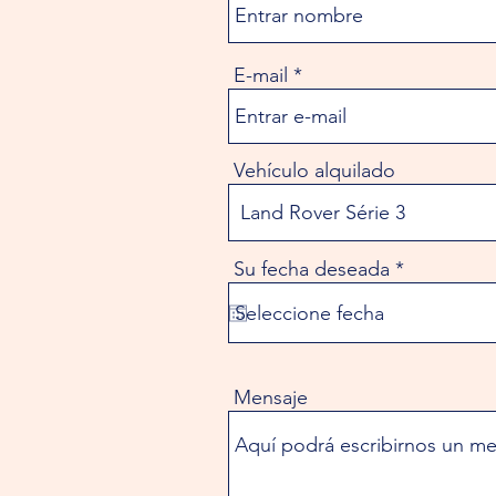
E-mail
Vehículo alquilado
r
Su fecha deseada
*
e
q
u
i
r
e
Mensaje
d