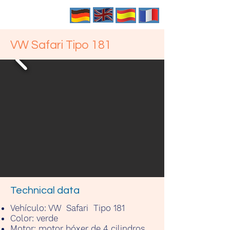
VW Safari Tipo 181
Technical data
Vehículo:
VW Safari Tipo 181
Color:
verde
Motor:
motor bóxer de 4 cilindros