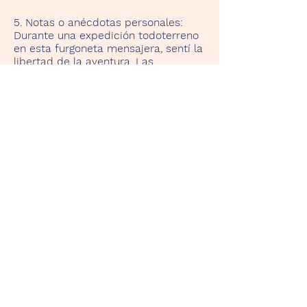
5. Notas o anécdotas personales:
Durante una expedición todoterreno
en esta furgoneta mensajera, sentí la
libertad de la aventura. Las
carreteras abruptas y la naturaleza
virgen se convirtieron en mi lienzo
personal para la exploración. Este
coche me recuerda que el mundo
está lleno de lugares emocionantes y
aventuras inolvidables.
Back
TenerifeRentaClassicCar.Com
Start
Our Cars
Contact
Data Privacy