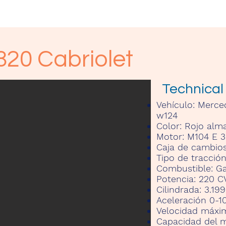
20 Cabriolet
Technical
Vehículo:
Merced
w124
Color:
Rojo alm
Motor:
M104 E 32
Caja de cambio
Tipo de tracció
Combustible:
Ga
Potencia:
220 C
Cilindrada:
3.19
Aceleración 0-
Velocidad máxi
Capacidad del 