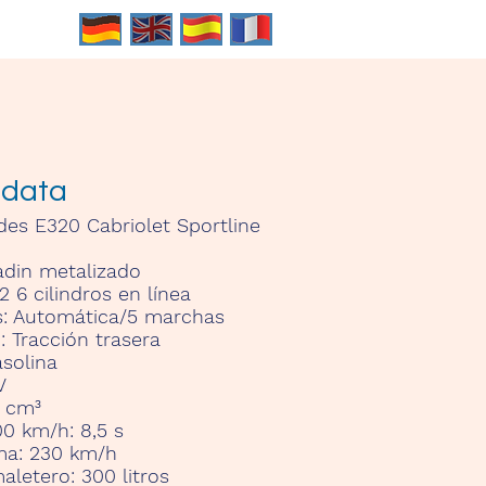
 data
es E320 Cabriolet Sportline
adin metalizado
 6 cilindros en línea
s:
Automática/5 marchas
n:
Tracción trasera
solina
V
9 cm³
100 km/h:
8,5 s
ma:
230 km/h
maletero:
300 litros