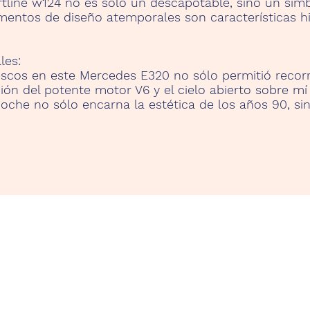
tline w124 no es sólo un descapotable, sino un símb
ementos de diseño atemporales son características h
les:
escos en este Mercedes E320 no sólo permitió recorr
ón del potente motor V6 y el cielo abierto sobre mí
 coche no sólo encarna la estética de los años 90, si
r.Com
Te
Contact
Y
Data Privacy
Ca
Imprint
38