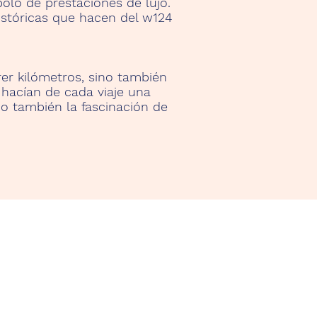
olo de prestaciones de lujo.
istóricas que hacen del w124
er kilómetros, sino también
 hacían de cada viaje una
no también la fascinación de
nerife Classic Cars c.o.
anelis González
lle de Horno 23 Siete Villas
678 Adeje, Tenerife