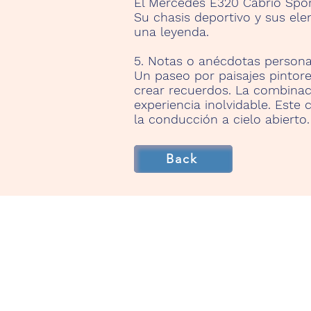
El Mercedes E320 Cabrio Spor
Su chasis deportivo y sus el
una leyenda.
5. Notas o anécdotas persona
Un paseo por paisajes pintor
crear recuerdos. La combinaci
experiencia inolvidable. Este
la conducción a cielo abierto.
Back
TenerifeRentaClassicCa
Start
Our Cars